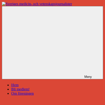
Hoppa
till
Sveriges
innehåll
medicin-
och
vetenskapsjournalister
Meny
Hem
Bli medlem!
Om föreningen