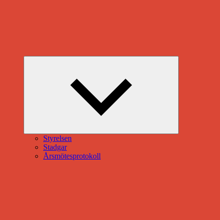
Expandera
undermeny
Styrelsen
Stadgar
Årsmötesprotokoll