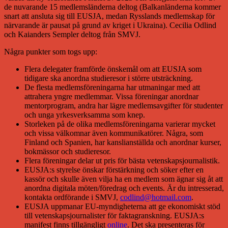
de nuvarande 15 medlemsländerna deltog (Balkanländerna kommer
snart att ansluta sig till EUSJA, medan Rysslands medlemskap för
närvarande är pausat på grund av kriget i Ukraina). Cecilia Odlind
och Kaianders Sempler deltog från SMVJ.
Några punkter som togs upp:
Flera delegater framförde önskemål om att EUSJA som
tidigare ska anordna studieresor i större utsträckning.
De flesta medlemsföreningarna har utmaningar med att
attrahera yngre medlemmar. Vissa föreningar anordnar
mentorprogram, andra har lägre medlemsavgifter för studenter
och unga yrkesverksamma som knep.
Storleken på de olika medlemsföreningarna varierar mycket
och vissa välkomnar även kommunikatörer. Några, som
Finland och Spanien, har kanslianställda och anordnar kurser,
bokmässor och studieresor.
Flera föreningar delar ut pris för bästa vetenskapsjournalistik.
EUSJA:s styrelse önskar förstärkning och söker efter en
kassör och skulle även vilja ha en medlem som ägnar sig åt att
anordna digitala möten/föredrag och events. Är du intresserad,
kontakta ordförande i SMVJ,
codlind@hotmail.com
.
EUSJA uppmanar EU-myndigheterna att ge ekonomiskt stöd
till vetenskapsjournalister för faktagranskning. EUSJA:s
manifest finns tillgängligt
online
. Det ska presenteras för