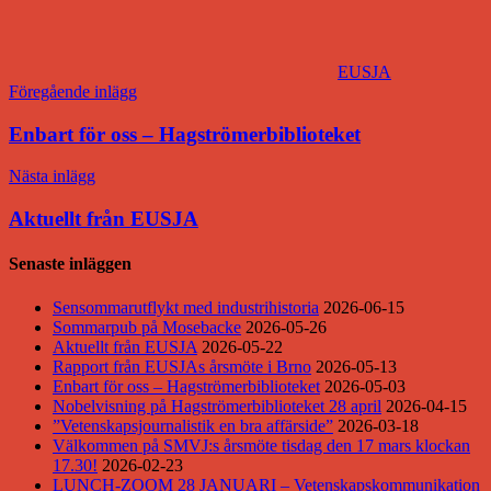
EUSJA
Inläggsnavigering
Föregående inlägg
Enbart för oss – Hagströmerbiblioteket
Nästa inlägg
Aktuellt från EUSJA
Senaste inläggen
Sensommarutflykt med industrihistoria
2026-06-15
Sommarpub på Mosebacke
2026-05-26
Aktuellt från EUSJA
2026-05-22
Rapport från EUSJAs årsmöte i Brno
2026-05-13
Enbart för oss – Hagströmerbiblioteket
2026-05-03
Nobelvisning på Hagströmerbiblioteket 28 april
2026-04-15
”Vetenskapsjournalistik en bra affärside”
2026-03-18
Välkommen på SMVJ:s årsmöte tisdag den 17 mars klockan
17.30!
2026-02-23
LUNCH-ZOOM 28 JANUARI – Vetenskapskommunikation