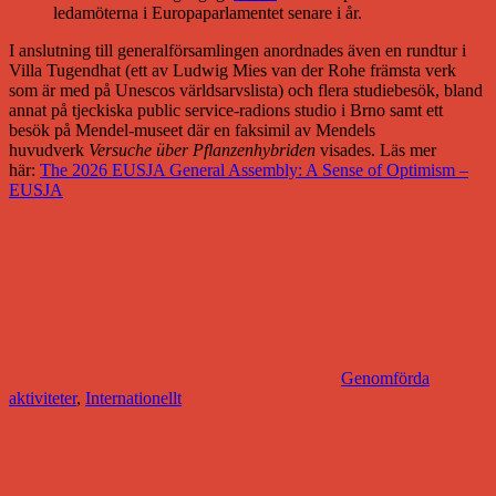
ledamöterna i Europaparlamentet senare i år.
I anslutning till generalförsamlingen anordnades även en rundtur i
Villa Tugendhat (ett av Ludwig Mies van der Rohe främsta verk
som är med på Unescos världsarvslista) och flera studiebesök, bland
annat på tjeckiska public service-radions studio i Brno samt ett
besök på Mendel-museet där en faksimil av Mendels
huvudverk
Versuche über Pflanzenhybriden
visades. Läs mer
här:
The 2026 EUSJA General Assembly: A Sense of Optimism –
EUSJA
Genomförda
aktiviteter
,
Internationellt