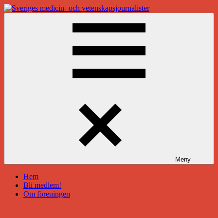
Hoppa
till
Sveriges
innehåll
medicin-
och
vetenskapsjournalister
Meny
Hem
Bli medlem!
Om föreningen