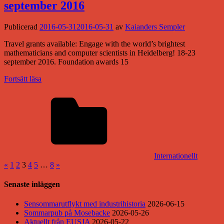
september 2016
Publicerad
2016-05-31
2016-05-31
av
Kaianders Sempler
Travel grants available: Engage with the world’s brightest
mathematicians and computer scientists in Heidelberg! 18-23
september 2016. Foundation awards 15
Fortsätt läsa
Internationellt
Sidnumrering
Föregående
Nästa
«
1
2
3
4
5
…
8
»
inlägg
inlägg
för
Senaste inläggen
inlägg
Sensommarutflykt med industrihistoria
2026-06-15
Sommarpub på Mosebacke
2026-05-26
Aktuellt från EUSJA
2026-05-22