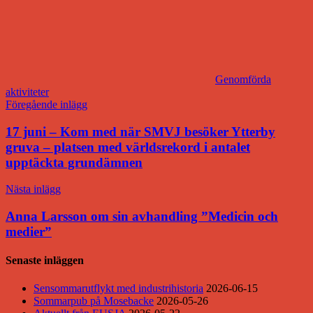
Genomförda
aktiviteter
Inläggsnavigering
Föregående inlägg
17 juni – Kom med när SMVJ besöker Ytterby
gruva – platsen med världsrekord i antalet
upptäckta grundämnen
Nästa inlägg
Anna Larsson om sin avhandling ”Medicin och
medier”
Senaste inläggen
Sensommarutflykt med industrihistoria
2026-06-15
Sommarpub på Mosebacke
2026-05-26