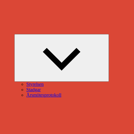
Expandera
undermeny
Styrelsen
Stadgar
Årsmötesprotokoll