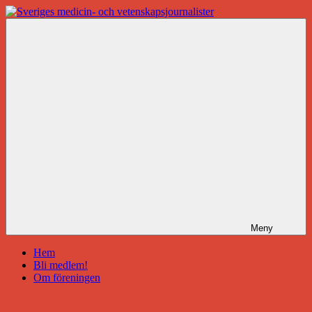
Hoppa
till
Sveriges
innehåll
medicin-
och
vetenskapsjournalister
Meny
Hem
Bli medlem!
Om föreningen