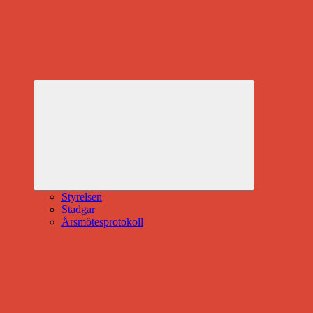
Expandera
undermeny
Styrelsen
Stadgar
Årsmötesprotokoll