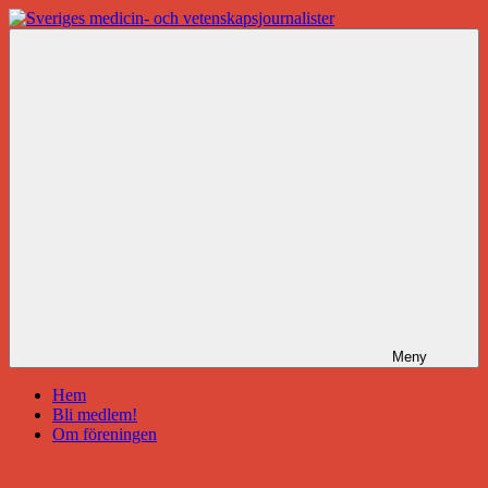
Hoppa
till
Sveriges
innehåll
medicin-
och
vetenskapsjournalister
Meny
Hem
Bli medlem!
Om föreningen