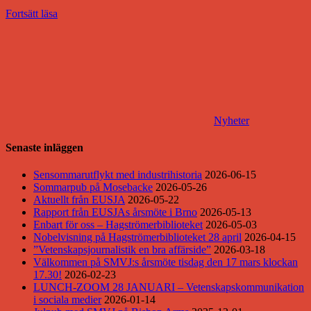
Fortsätt läsa
Nyheter
Senaste inläggen
Sensommarutflykt med industrihistoria
2026-06-15
Sommarpub på Mosebacke
2026-05-26
Aktuellt från EUSJA
2026-05-22
Rapport från EUSJAs årsmöte i Brno
2026-05-13
Enbart för oss – Hagströmerbiblioteket
2026-05-03
Nobelvisning på Hagströmerbiblioteket 28 april
2026-04-15
”Vetenskapsjournalistik en bra affärside”
2026-03-18
Välkommen på SMVJ:s årsmöte tisdag den 17 mars klockan
17.30!
2026-02-23
LUNCH-ZOOM 28 JANUARI – Vetenskapskommunikation
i sociala medier
2026-01-14