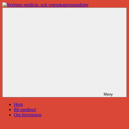
Hoppa
till
Sveriges
innehåll
medicin-
och
vetenskapsjournalister
Meny
Hem
Bli medlem!
Om föreningen