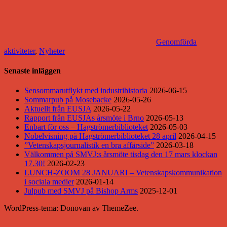
Genomförda
aktiviteter
,
Nyheter
Senaste inläggen
Sensommarutflykt med industrihistoria
2026-06-15
Sommarpub på Mosebacke
2026-05-26
Aktuellt från EUSJA
2026-05-22
Rapport från EUSJAs årsmöte i Brno
2026-05-13
Enbart för oss – Hagströmerbiblioteket
2026-05-03
Nobelvisning på Hagströmerbiblioteket 28 april
2026-04-15
”Vetenskapsjournalistik en bra affärside”
2026-03-18
Välkommen på SMVJ:s årsmöte tisdag den 17 mars klockan
17.30!
2026-02-23
LUNCH-ZOOM 28 JANUARI – Vetenskapskommunikation
i sociala medier
2026-01-14
Julpub med SMVJ på Bishop Arms
2025-12-01
WordPress-tema: Donovan av ThemeZee.