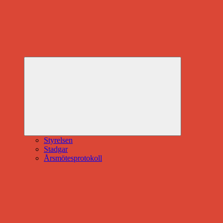
Expandera
undermeny
Styrelsen
Stadgar
Årsmötesprotokoll