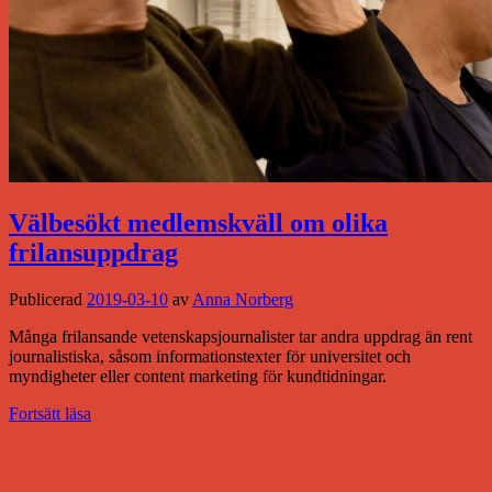
Välbesökt medlemskväll om olika
frilansuppdrag
Publicerad
2019-03-10
av
Anna Norberg
Många frilansande vetenskapsjournalister tar andra uppdrag än rent
journalistiska, såsom informationstexter för universitet och
myndigheter eller content marketing för kundtidningar.
Fortsätt läsa