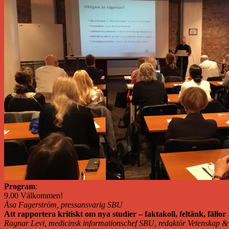
Program
:
9.00 Välkommen!
Åsa Fagerström, pressansvarig SBU
Att rapportera kritiskt om nya studier – faktakoll, feltänk, fällor
Ragnar Levi, medicinsk informationschef SBU, redaktör Vetenskap &