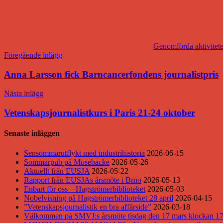
Genomförda aktivitete
Inläggsnavigering
Föregående inlägg
Anna Larsson fick Barncancerfondens journalistpris
Nästa inlägg
Vetenskapsjournalistkurs i Paris 21-24 oktober
Senaste inläggen
Sensommarutflykt med industrihistoria
2026-06-15
Sommarpub på Mosebacke
2026-05-26
Aktuellt från EUSJA
2026-05-22
Rapport från EUSJAs årsmöte i Brno
2026-05-13
Enbart för oss – Hagströmerbiblioteket
2026-05-03
Nobelvisning på Hagströmerbiblioteket 28 april
2026-04-15
”Vetenskapsjournalistik en bra affärside”
2026-03-18
Välkommen på SMVJ:s årsmöte tisdag den 17 mars klockan 17