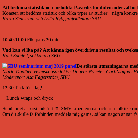
Att bedöma statistik och metodik: P-värde, konfidensintervall och
Konsten att bedöma statistik och olika typer av studier – några konkr
Karin Stenström och Lotta Ryk, projektledare SBU
10.40-11.00 Fikapaus 20 min
Vad kan vi lita på? Att känna igen överdrivna resultat och tve
Knut Sundell, sakkunnig SBU
De största utmaningarna med 
Maria Gunther, vetenskapsredaktör Dagens Nyheter, Carl-Magnus Hak
Moderator: Åsa Fagerström, SBU
12.30 Tack för idag!
+ Lunch-wraps och dryck
Seminariet är kostnadsfritt för SMVJ-medlemmar och journalister som
Om du skulle få förhinder, meddela mig gärna, så kan någon annan få t