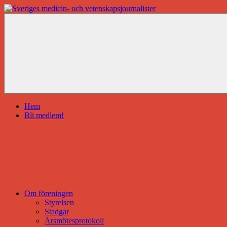
Hoppa
till
Sveriges
innehåll
medicin-
och
vetenskapsjournalister
Hem
Bli medlem!
Om föreningen
Styrelsen
Stadgar
Årsmötesprotokoll