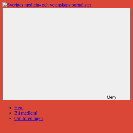
Hoppa
till
Sveriges
innehåll
medicin-
och
vetenskapsjournalister
Meny
Hem
Bli medlem!
Om föreningen