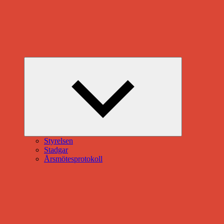
Expandera
undermeny
Styrelsen
Stadgar
Årsmötesprotokoll