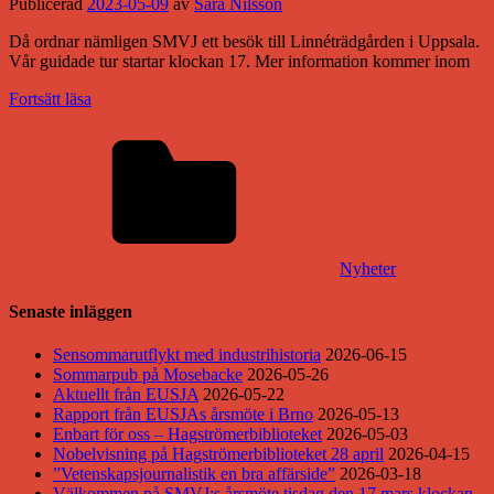
Publicerad
2023-05-09
av
Sara Nilsson
Då ordnar nämligen SMVJ ett besök till Linnéträdgården i Uppsala.
Vår guidade tur startar klockan 17. Mer information kommer inom
Fortsätt läsa
Nyheter
Senaste inläggen
Sensommarutflykt med industrihistoria
2026-06-15
Sommarpub på Mosebacke
2026-05-26
Aktuellt från EUSJA
2026-05-22
Rapport från EUSJAs årsmöte i Brno
2026-05-13
Enbart för oss – Hagströmerbiblioteket
2026-05-03
Nobelvisning på Hagströmerbiblioteket 28 april
2026-04-15
”Vetenskapsjournalistik en bra affärside”
2026-03-18
Välkommen på SMVJ:s årsmöte tisdag den 17 mars klockan