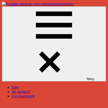
Hoppa
till
Sveriges
innehåll
medicin-
och
vetenskapsjournalister
Meny
Hem
Bli medlem!
Om föreningen