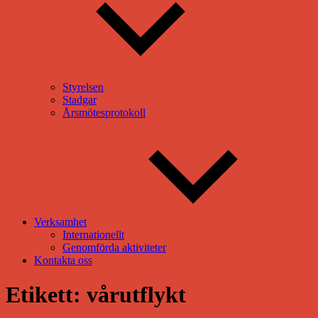
Styrelsen
Stadgar
Årsmötesprotokoll
Verksamhet
Internationellt
Genomförda aktiviteter
Kontakta oss
Etikett:
vårutflykt