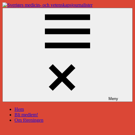
Hoppa
till
Sveriges
innehåll
medicin-
och
vetenskapsjournalister
Meny
Hem
Bli medlem!
Om föreningen