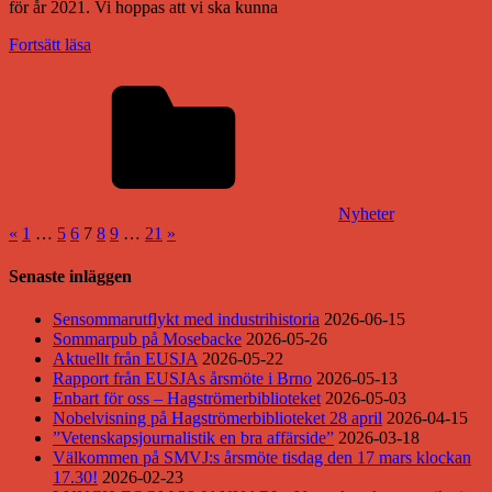
för år 2021. Vi hoppas att vi ska kunna
Fortsätt läsa
Nyheter
Sidnumrering
Föregående
Nästa
«
1
…
5
6
7
8
9
…
21
»
inlägg
inlägg
för
Senaste inläggen
inlägg
Sensommarutflykt med industrihistoria
2026-06-15
Sommarpub på Mosebacke
2026-05-26
Aktuellt från EUSJA
2026-05-22
Rapport från EUSJAs årsmöte i Brno
2026-05-13
Enbart för oss – Hagströmerbiblioteket
2026-05-03
Nobelvisning på Hagströmerbiblioteket 28 april
2026-04-15
”Vetenskapsjournalistik en bra affärside”
2026-03-18
Välkommen på SMVJ:s årsmöte tisdag den 17 mars klockan
17.30!
2026-02-23