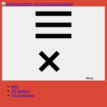
Hoppa
till
innehåll
Sveriges
medicin-
och
vetenskapsjournalister
Meny
Hem
Bli medlem!
Om föreningen