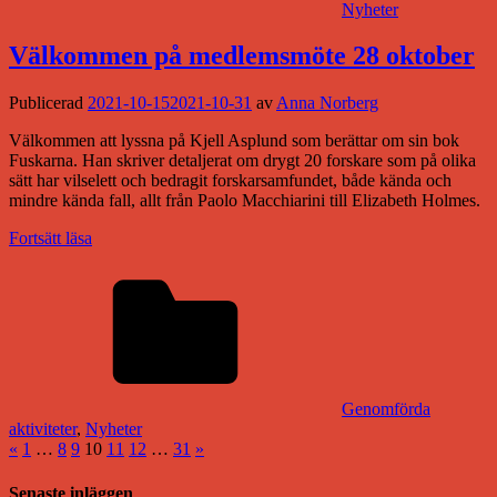
Nyheter
Välkommen på medlemsmöte 28 oktober
Publicerad
2021-10-15
2021-10-31
av
Anna Norberg
Välkommen att lyssna på Kjell Asplund som berättar om sin bok
Fuskarna. Han skriver detaljerat om drygt 20 forskare som på olika
sätt har vilselett och bedragit forskarsamfundet, både kända och
mindre kända fall, allt från Paolo Macchiarini till Elizabeth Holmes.
Fortsätt läsa
Genomförda
aktiviteter
,
Nyheter
Sidnumrering
Föregående
Nästa
«
1
…
8
9
10
11
12
…
31
»
inlägg
inlägg
för
Senaste inläggen