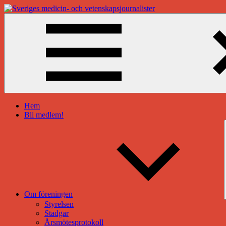
Hoppa
till
Sveriges
innehåll
medicin-
och
vetenskapsjournalister
Hem
Bli medlem!
Om föreningen
Styrelsen
Stadgar
Årsmötesprotokoll