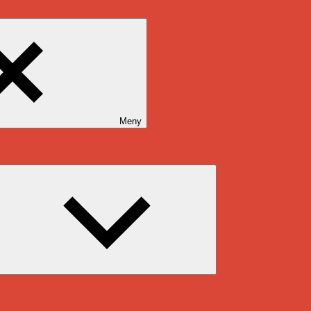
Meny
Expandera
undermeny