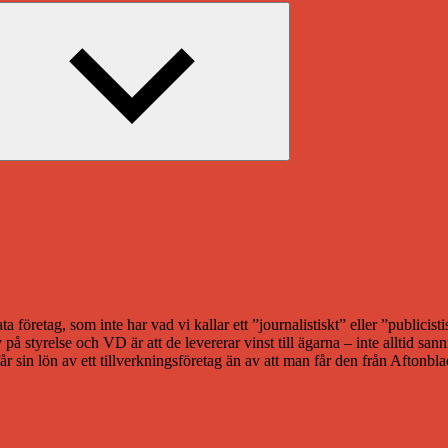
Expandera
undermeny
a företag, som inte har vad vi kallar ett ”journalistiskt” eller ”publicis
styrelse och VD är att de levererar vinst till ägarna – inte alltid sannin
r sin lön av ett tillverkningsföretag än av att man får den från Aftonbla