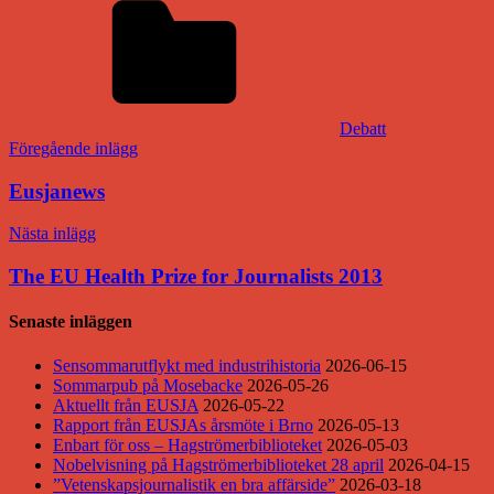
Debatt
Inläggsnavigering
Föregående inlägg
Eusjanews
Nästa inlägg
The EU Health Prize for Journalists 2013
Senaste inläggen
Sensommarutflykt med industrihistoria
2026-06-15
Sommarpub på Mosebacke
2026-05-26
Aktuellt från EUSJA
2026-05-22
Rapport från EUSJAs årsmöte i Brno
2026-05-13
Enbart för oss – Hagströmerbiblioteket
2026-05-03
Nobelvisning på Hagströmerbiblioteket 28 april
2026-04-15
”Vetenskapsjournalistik en bra affärside”
2026-03-18