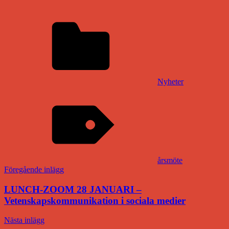
Nyheter
årsmöte
Inläggsnavigering
Föregående inlägg
LUNCH-ZOOM 28 JANUARI –
Vetenskapskommunikation i sociala medier
Nästa inlägg