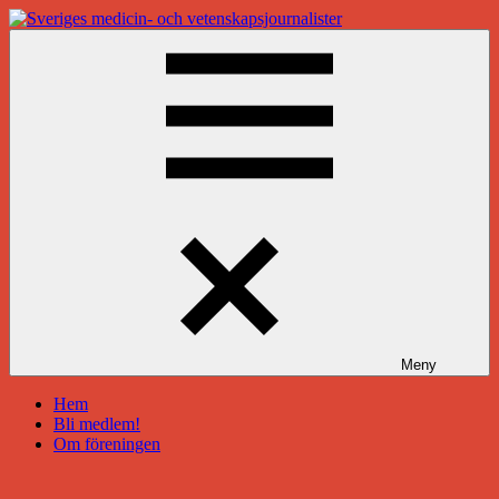
Hoppa
till
Sveriges
innehåll
medicin-
och
vetenskapsjournalister
Meny
Hem
Bli medlem!
Om föreningen