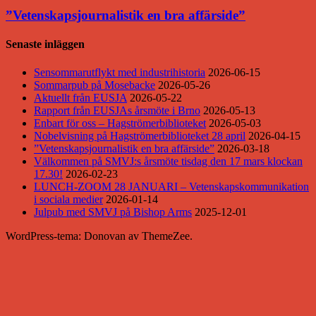
”Vetenskapsjournalistik en bra affärside”
Senaste inläggen
Sensommarutflykt med industrihistoria
2026-06-15
Sommarpub på Mosebacke
2026-05-26
Aktuellt från EUSJA
2026-05-22
Rapport från EUSJAs årsmöte i Brno
2026-05-13
Enbart för oss – Hagströmerbiblioteket
2026-05-03
Nobelvisning på Hagströmerbiblioteket 28 april
2026-04-15
”Vetenskapsjournalistik en bra affärside”
2026-03-18
Välkommen på SMVJ:s årsmöte tisdag den 17 mars klockan
17.30!
2026-02-23
LUNCH-ZOOM 28 JANUARI – Vetenskapskommunikation
i sociala medier
2026-01-14
Julpub med SMVJ på Bishop Arms
2025-12-01
WordPress-tema: Donovan av ThemeZee.