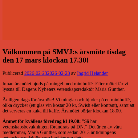
Välkommen på SMVJ:s årsmöte tisdag
den 17 mars klockan 17.30!
Publicerad
2026-02-23
2026-02-23
av
Ingrid Helander
Innan årsmötet bjuds på mingel med minibuffé. Efter mötet får vi
lyssna till Dagens Nyheters vetenskapsredaktör Maria Gunther.
Äntligen dags för årsmöte! Vi minglar och bjuder på en minibuffé,
olika drycker (ett glas vin kostar 20 kr, Swish eller kontant), samt att
det serveras en kaka till kaffe. Årsmötet börjar klockan 18.00.
Ämnet för kvällens föredrag kl 19.00:
”Så har
vetenskapsbevakningen förändrats på DN.” Det är en av våra
medlemmar, Maria Gunther, som sedan 2013 är tidningens
vetenskapsredaktör, som berättar om detta.