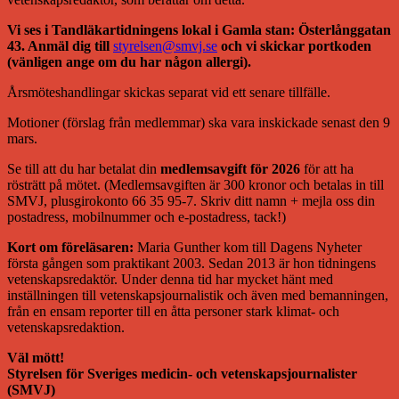
Vi ses i Tandläkartidningens lokal i Gamla stan: Österlånggatan
43. Anmäl dig till
styrelsen@smvj.se
och vi skickar portkoden
(vänligen ange om du har någon allergi).
Årsmöteshandlingar skickas separat vid ett senare tillfälle.
Motioner (förslag från medlemmar) ska vara inskickade senast den 9
mars.
Se till att du har betalat din
medlemsavgift för 2026
för att ha
rösträtt på mötet. (Medlemsavgiften är 300 kronor och betalas in till
SMVJ, plusgirokonto 66 35 95-7. Skriv ditt namn + mejla oss din
postadress, mobilnummer och e-postadress, tack!)
Kort om föreläsaren:
Maria Gunther kom till Dagens Nyheter
första gången som praktikant 2003. Sedan 2013 är hon tidningens
vetenskapsredaktör. Under denna tid har mycket hänt med
inställningen till vetenskapsjournalistik och även med bemanningen,
från en ensam reporter till en åtta personer stark klimat- och
vetenskapsredaktion.
Väl mött!
Styrelsen för Sveriges medicin- och vetenskapsjournalister
(SMVJ)