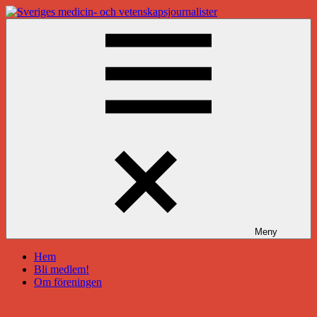
Hoppa
till
Sveriges
innehåll
medicin-
och
vetenskapsjournalister
Meny
Hem
Bli medlem!
Om föreningen