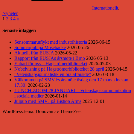
Internationellt
,
Nyheter
Sidnumrering
Nästa
1
2
3
4
»
inlägg
för
Senaste inläggen
inlägg
Sensommarutflykt med industrihistoria
2026-06-15
Sommarpub på Mosebacke
2026-05-26
Aktuellt från EUSJA
2026-05-22
Rapport från EUSJAs årsmöte i Brno
2026-05-13
Enbart för oss – Hagströmerbiblioteket
2026-05-03
Nobelvisning på Hagströmerbiblioteket 28 april
2026-04-15
”Vetenskapsjournalistik en bra affärside”
2026-03-18
Välkommen på SMVJ:s årsmöte tisdag den 17 mars klockan
17.30!
2026-02-23
LUNCH-ZOOM 28 JANUARI – Vetenskapskommunikation
i sociala medier
2026-01-14
Julpub med SMVJ på Bishop Arms
2025-12-01
WordPress-tema: Donovan av ThemeZee.