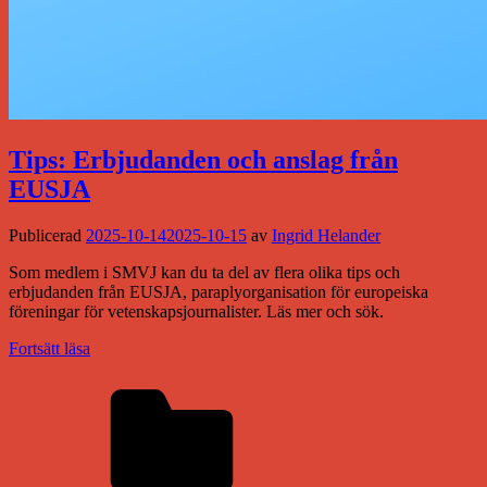
Tips: Erbjudanden och anslag från
EUSJA
Publicerad
2025-10-14
2025-10-15
av
Ingrid Helander
Som medlem i SMVJ kan du ta del av flera olika tips och
erbjudanden från EUSJA, paraplyorganisation för europeiska
föreningar för vetenskapsjournalister. Läs mer och sök.
Fortsätt läsa