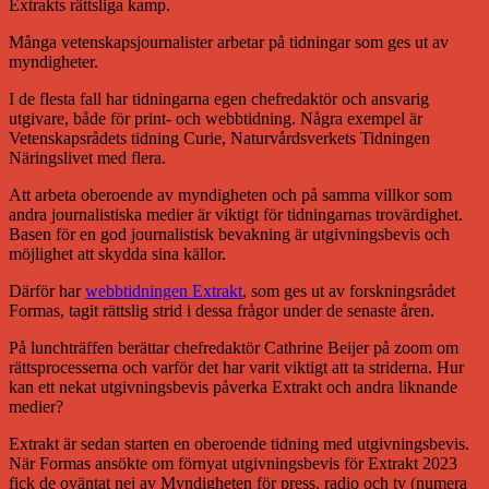
Extrakts rättsliga kamp.
Många vetenskapsjournalister arbetar på tidningar som ges ut av
myndigheter.
I de flesta fall har tidningarna egen chefredaktör och ansvarig
utgivare, både för print- och webbtidning. Några exempel är
Vetenskapsrådets tidning Curie, Naturvårdsverkets Tidningen
Näringslivet med flera.
Att arbeta oberoende av myndigheten och på samma villkor som
andra journalistiska medier är viktigt för tidningarnas trovärdighet.
Basen för en god journalistisk bevakning är utgivningsbevis och
möjlighet att skydda sina källor.
Därför har
webbtidningen Extrakt
, som ges ut av forskningsrådet
Formas, tagit rättslig strid i dessa frågor under de senaste åren.
På lunchträffen berättar chefredaktör Cathrine Beijer på zoom om
rättsprocesserna och varför det har varit viktigt att ta striderna. Hur
kan ett nekat utgivningsbevis påverka Extrakt och andra liknande
medier?
Extrakt är sedan starten en oberoende tidning med utgivningsbevis.
När Formas ansökte om förnyat utgivningsbevis för Extrakt 2023
fick de oväntat nej av Myndigheten för press, radio och tv (numera