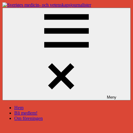
Hoppa
till
Sveriges
innehåll
medicin-
och
vetenskapsjournalister
Meny
Hem
Bli medlem!
Om föreningen