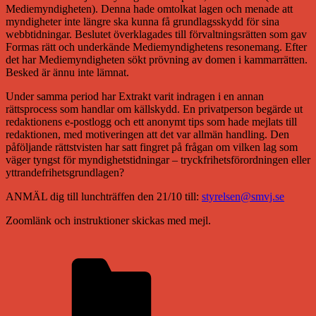
Mediemyndigheten). Denna hade omtolkat lagen och menade att
myndigheter inte längre ska kunna få grundlagsskydd för sina
webbtidningar. Beslutet överklagades till förvaltningsrätten som gav
Formas rätt och underkände Mediemyndighetens resonemang. Efter
det har Mediemyndigheten sökt prövning av domen i kammarrätten.
Besked är ännu inte lämnat.
Under samma period har Extrakt varit indragen i en annan
rättsprocess som handlar om källskydd. En privatperson begärde ut
redaktionens e-postlogg och ett anonymt tips som hade mejlats till
redaktionen, med motiveringen att det var allmän handling. Den
påföljande rättstvisten har satt fingret på frågan om vilken lag som
väger tyngst för myndighetstidningar – tryckfrihetsförordningen eller
yttrandefrihetsgrundlagen?
ANMÄL dig till lunchträffen den 21/10 till:
styrelsen@smvj.se
Zoomlänk och instruktioner skickas med mejl.