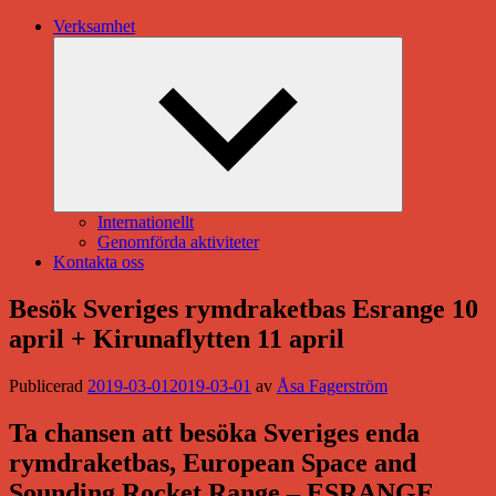
Verksamhet
Expandera
undermeny
Internationellt
Genomförda aktiviteter
Kontakta oss
Besök Sveriges rymdraketbas Esrange 10
april + Kirunaflytten 11 april
Publicerad
2019-03-01
2019-03-01
av
Åsa Fagerström
Ta chansen att besöka Sveriges enda
rymdraketbas, European Space and
Sounding Rocket Range – ESRANGE