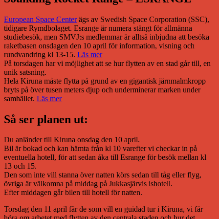
European Space Center
ägs av Swedish Space Corporation (SSC),
tidigare Rymdbolaget. Esrange är numera stängt för allmänna
studiebesök, men SMVJ:s medlemmar är alltså inbjudna att besöka
raketbasen onsdagen den 10 april för information, visning och
rundvandring kl 13-15.
Läs mer
På torsdagen har vi möjlighet att se hur flytten av en stad går till, en
unik satsning.
Hela Kiruna måste flytta på grund av en gigantisk järnmalmkropp
bryts på över tusen meters djup och underminerar marken under
samhället.
Läs mer
Så ser planen ut:
Du anländer till Kiruna onsdag den 10 april.
Bil är bokad och kan hämta från kl 10 varefter vi checkar in på
eventuella hotell, för att sedan åka till Esrange för besök mellan kl
13 och 15.
Den som inte vill stanna över natten körs sedan till tåg eller flyg,
övriga är välkomna på middag på Jukkasjärvis ishotell.
Efter middagen går bilen till hotell för natten.
Torsdag den 11 april får de som vill en guidad tur i Kiruna, vi får
höra om arbetet med flytten av den centrala staden och hur det