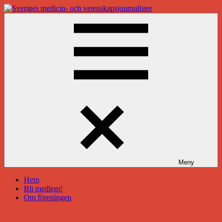
Hoppa
till
Sveriges
innehåll
medicin-
och
vetenskapsjournalister
Meny
Hem
Bli medlem!
Om föreningen