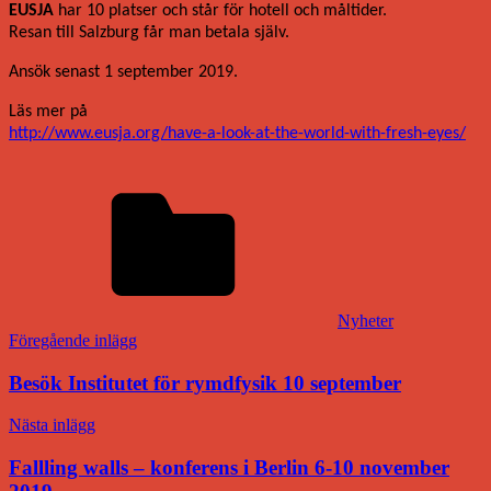
EUSJA
har 10 platser och står för hotell och måltider.
Resan till Salzburg får man betala själv.
Ansök senast 1 september 2019.
Läs mer på
http://www.eusja.org/have-a-look-at-the-world-with-fresh-eyes/
Nyheter
Inläggsnavigering
Föregående inlägg
Besök Institutet för rymdfysik 10 september
Nästa inlägg
Fallling walls – konferens i Berlin 6-10 november