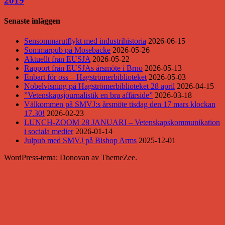
2019
Senaste inläggen
Sensommarutflykt med industrihistoria
2026-06-15
Sommarpub på Mosebacke
2026-05-26
Aktuellt från EUSJA
2026-05-22
Rapport från EUSJAs årsmöte i Brno
2026-05-13
Enbart för oss – Hagströmerbiblioteket
2026-05-03
Nobelvisning på Hagströmerbiblioteket 28 april
2026-04-15
”Vetenskapsjournalistik en bra affärside”
2026-03-18
Välkommen på SMVJ:s årsmöte tisdag den 17 mars klockan
17.30!
2026-02-23
LUNCH-ZOOM 28 JANUARI – Vetenskapskommunikation
i sociala medier
2026-01-14
Julpub med SMVJ på Bishop Arms
2025-12-01
WordPress-tema: Donovan av ThemeZee.