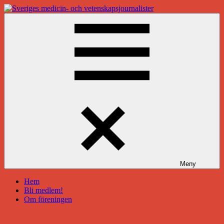
Hoppa
till
Sveriges
innehåll
medicin-
och
vetenskapsjournalister
Meny
Hem
Bli medlem!
Om föreningen