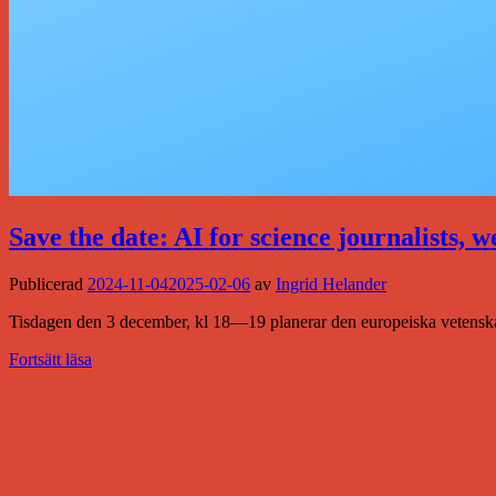
Save the date: AI for science journalists, 
Publicerad
2024-11-04
2025-02-06
av
Ingrid Helander
Tisdagen den 3 december, kl 18—19 planerar den europeiska vetensk
Fortsätt läsa