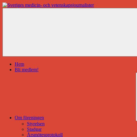
Hoppa
till
innehåll
Sveriges
medicin-
och
vetenskapsjournalister
Hem
Bli medlem!
Om föreningen
Styrelsen
Stadgar
Årsmötesprotokoll