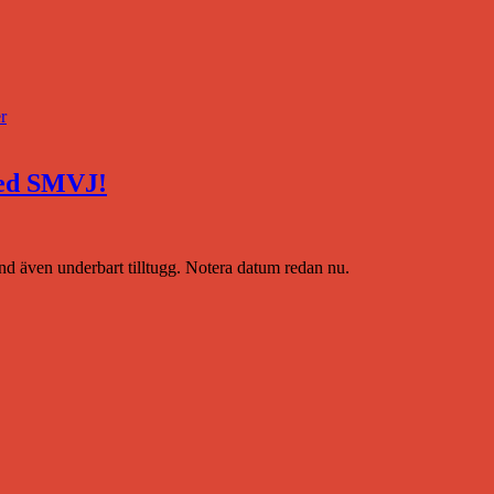
r
med SMVJ!
bland även underbart tilltugg. Notera datum redan nu.