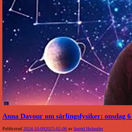
Anna Davour om särlingsfysiker: onsdag 
Publicerad
2024-10-09
2025-02-06
av
Ingrid Helander