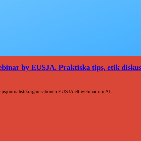
webinar by EUSJA. Praktiska tips, etik disku
apsjournalistikorganisationen EUSJA ett webinar om AI.