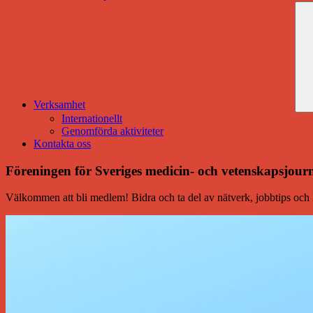
Verksamhet
Internationellt
Genomförda aktiviteter
Kontakta oss
Föreningen för Sveriges medicin- och vetenskapsjourn
Välkommen att bli medlem! Bidra och ta del av nätverk, jobbtips och