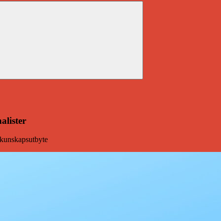
Expandera
undermeny
alister
 kunskapsutbyte