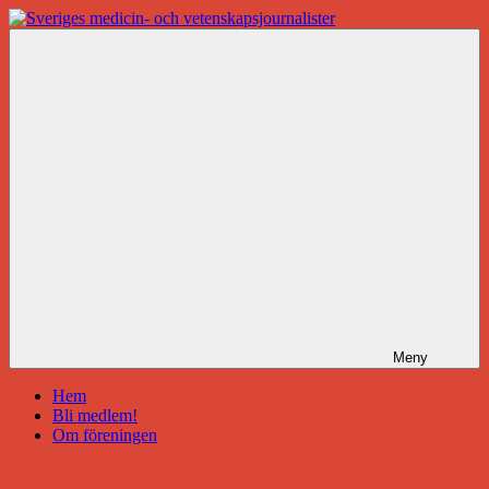
Hoppa
till
Sveriges
innehåll
medicin-
och
vetenskapsjournalister
Meny
Hem
Bli medlem!
Om föreningen