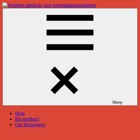
Hoppa
till
Sveriges
innehåll
medicin-
och
vetenskapsjournalister
Meny
Hem
Bli medlem!
Om föreningen