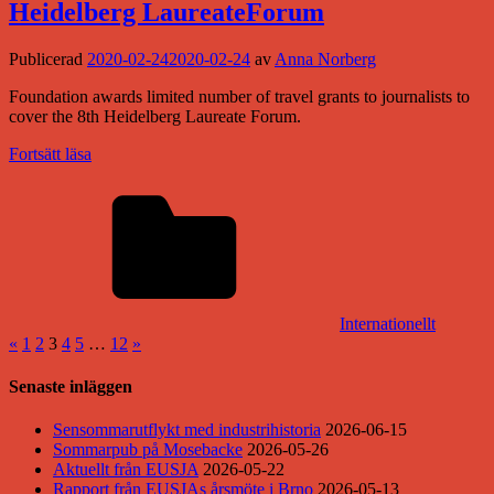
Heidelberg LaureateForum
Publicerad
2020-02-24
2020-02-24
av
Anna Norberg
Foundation awards limited number of travel grants to journalists to
cover the 8th Heidelberg Laureate Forum.
Fortsätt läsa
Internationellt
Sidnumrering
Föregående
Nästa
«
1
2
3
4
5
…
12
»
inlägg
inlägg
för
Senaste inläggen
inlägg
Sensommarutflykt med industrihistoria
2026-06-15
Sommarpub på Mosebacke
2026-05-26
Aktuellt från EUSJA
2026-05-22
Rapport från EUSJAs årsmöte i Brno
2026-05-13