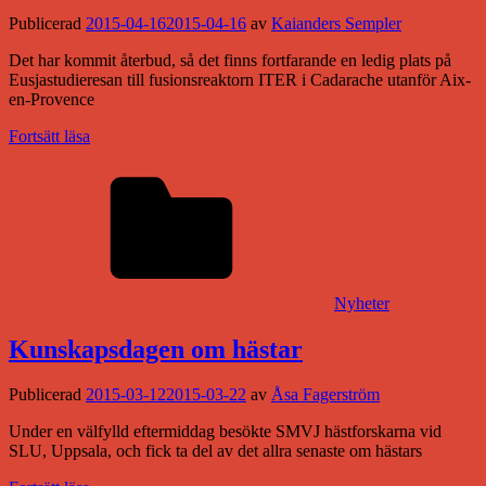
Publicerad
2015-04-16
2015-04-16
av
Kaianders Sempler
Det har kommit återbud, så det finns fortfarande en ledig plats på
Eusjastudieresan till fusionsreaktorn ITER i Cadarache utanför Aix-
en-Provence
Fortsätt läsa
Nyheter
Kunskapsdagen om hästar
Publicerad
2015-03-12
2015-03-22
av
Åsa Fagerström
Under en välfylld eftermiddag besökte SMVJ hästforskarna vid
SLU, Uppsala, och fick ta del av det allra senaste om hästars