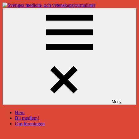
Hoppa
till
Sveriges
innehåll
medicin-
och
vetenskapsjournalister
Meny
Hem
Bli medlem!
Om föreningen