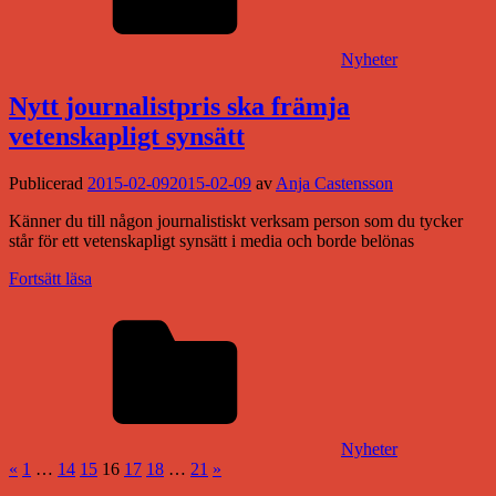
Nyheter
Nytt journalistpris ska främja
vetenskapligt synsätt
Publicerad
2015-02-09
2015-02-09
av
Anja Castensson
Känner du till någon journalistiskt verksam person som du tycker
står för ett vetenskapligt synsätt i media och borde belönas
Fortsätt läsa
Nyheter
Sidnumrering
Föregående
Nästa
«
1
…
14
15
16
17
18
…
21
»
inlägg
inlägg