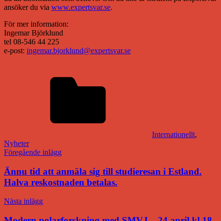
ansöker du via
www.expertsvar.se
.
För mer information:
Ingemar Björklund
tel 08-546 44 225
e-post:
ingemar.bjorklund@expertsvar.se
Internationellt
,
Nyheter
Inläggsnavigering
Föregående inlägg
Ännu tid att anmäla sig till studieresan i Estland.
Halva reskostnaden betalas.
Nästa inlägg
Modern polarforskning med SMVJ – 24 april kl 18