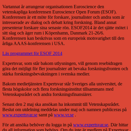
Vartannat år arrangerar organisationen Euroscience den
vetenskapliga konferensen Euroscience Open Forum (ESOF).
Konferensen är ett möte för forskare, journalister och andra som är
intresserade av dialog och debatt kring forskning. Bland annat
presenterar forskare sina senaste rön. ESOF2014 är det sjätte mötet i
sitt slag och äger rum i Köpenhamn, Danmark 21-26/6.
Konferensen kan beskrivas som en europeisk motsvarighet till den
årliga AAAS-konferensen i USA.
Läs programmet för ESOF 2014
Expertsvar, som står bakom utlysningen, vill genom resebidragen
göra det möjligt för fler journalister att bevaka forskningsfronten och
stärka forskningsbevakningen i svenska medier.
Bakom medietjänsten Expertsvar står Sveriges alla universitet, de
flesta högskolor och flera forskningsinstitut tillsammans med
Vetenskapsrådet och andra forskningsfinansiärer.
Senast den 2 maj ska ansökan ha inkommit till Vetenskapsrådet.
Beslut om utdelning meddelas under maj och namnen publiceras på
www.expertsvar.se
samt på
www.vr.se
.
För att ansöka behöver du logga in på
www.expertsvar.se
. Där hittar
du all information som behövs. Om du inte är medlem på Expertsvar