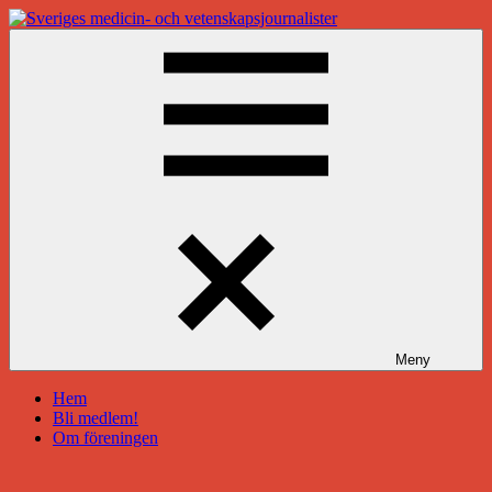
Hoppa
till
Sveriges
innehåll
medicin-
och
vetenskapsjournalister
Meny
Hem
Bli medlem!
Om föreningen