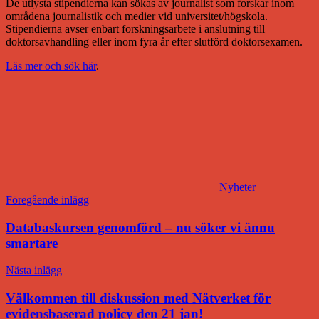
De utlysta stipendierna kan sökas av journalist som forskar inom
områdena journalistik och medier vid universitet/högskola.
Stipendierna avser enbart forskningsarbete i anslutning till
doktorsavhandling eller inom fyra år efter slutförd doktorsexamen.
Läs mer och sök här
.
Nyheter
Inläggsnavigering
Föregående inlägg
Databaskursen genomförd – nu söker vi ännu
smartare
Nästa inlägg
Välkommen till diskussion med Nätverket för
evidensbaserad policy den 21 jan!