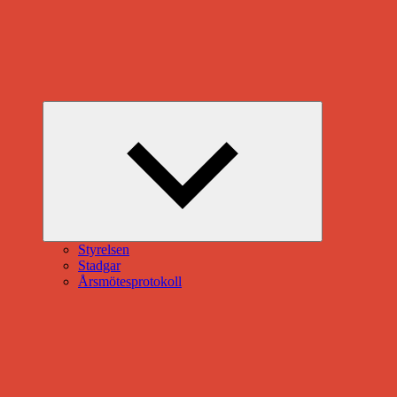
Expandera
undermeny
Styrelsen
Stadgar
Årsmötesprotokoll