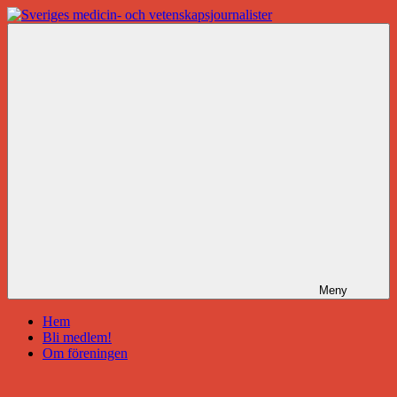
Hoppa
till
Sveriges
innehåll
medicin-
och
vetenskapsjournalister
Meny
Hem
Bli medlem!
Om föreningen